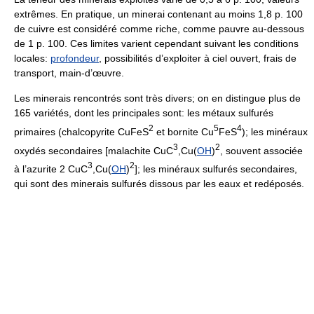
extrêmes. En pratique, un minerai contenant au moins 1,8 p. 100
de cuivre est considéré comme riche, comme pauvre au-dessous
de 1 p. 100. Ces limites varient cependant suivant les conditions
locales:
profondeur
, possibilités d’exploiter à ciel ouvert, frais de
transport, main-d’œuvre.
Les minerais rencontrés sont très divers; on en distingue plus de
165 variétés, dont les principales sont: les métaux sulfurés
2
5
4
primaires (chalcopyrite CuFeS
et bornite Cu
FeS
); les minéraux
3
2
oxydés secondaires [malachite CuC
,Cu(
OH
)
, souvent associée
3
2
à l’azurite 2 CuC
,Cu(
OH
)
]; les minéraux sulfurés secondaires,
qui sont des minerais sulfurés dissous par les eaux et redéposés.