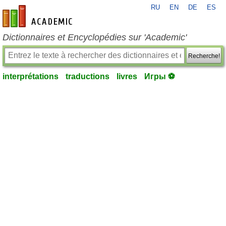
RU
EN
DE
ES
fr-academic.com
Dictionnaires et Encyclopédies sur 'Academic'
Recherche!
interprétations
traductions
livres
Игры ⚽