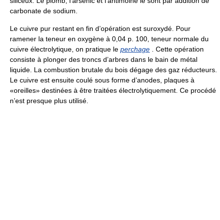
siliceux. Le plomb, l’arsenic et l’antimoine le sont par addition de
carbonate de sodium.
Le cuivre pur restant en fin d’opération est suroxydé. Pour
ramener la teneur en oxygène à 0,04 p. 100, teneur normale du
cuivre électrolytique, on pratique le
perchage
. Cette opération
consiste à plonger des troncs d’arbres dans le bain de métal
liquide. La combustion brutale du bois dégage des gaz réducteurs.
Le cuivre est ensuite coulé sous forme d’anodes, plaques à
«oreilles» destinées à être traitées électrolytiquement. Ce procédé
n’est presque plus utilisé.