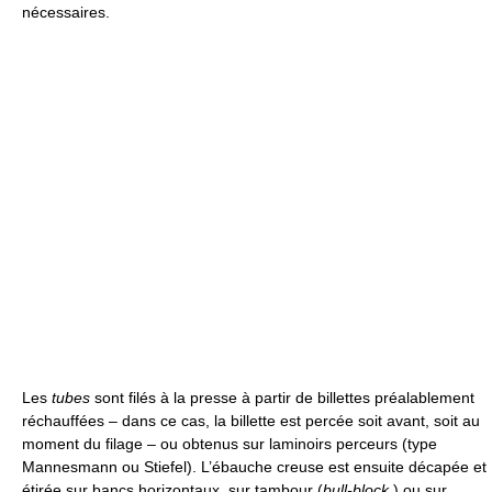
nécessaires.
Les
tubes
sont filés à la presse à partir de billettes préalablement
réchauffées – dans ce cas, la billette est percée soit avant, soit au
moment du filage – ou obtenus sur laminoirs perceurs (type
Mannesmann ou Stiefel). L’ébauche creuse est ensuite décapée et
étirée sur bancs horizontaux, sur tambour (
bull-block
) ou sur